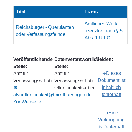
Titel
Lizenz
Amtliches Werk,
Reichsbürger - Querulanten
lizenzfrei nach § 5
oder Verfassungsfeinde
Abs. 1 UrhG
Veröffentlichende
Datenverantwortliche
Melden:
Stelle:
Stelle:
➔Dieses
Amt für
Amt für
Dokument ist
Verfassungsschutz
Verfassungsschutz
inhaltlich
✉
Öffentlichkeitsarbeit
fehlerhaft
afvoeffentlichkeit@tmik.thueringen.de
Zur Webseite
➔Eine
Verknüpfung
ist fehlerhaft