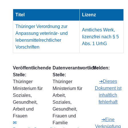
Titel
Lizenz
Thüringer Verordnung zur
Amtliches Werk,
Anpassung veterinär- und
lizenzfrei nach § 5
lebensmittelrechtlicher
Abs. 1 UrhG
Vorschriften
Veröffentlichende
Datenverantwortliche
Melden:
Stelle:
Stelle:
➔Dieses
Thüringer
Thüringer
Dokument ist
Ministerium für
Ministerium für
inhaltlich
Soziales,
Arbeit,
fehlerhaft
Gesundheit,
Soziales,
Arbeit und
Gesundheit,
Frauen
Frauen und
➔Eine
✉
Familie
Verknüpfung