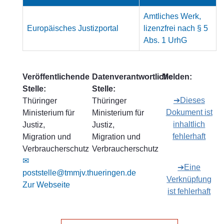
Amtliches Werk,
Europäisches Justizportal
lizenzfrei nach § 5
Abs. 1 UrhG
Veröffentlichende
Datenverantwortliche
Melden:
Stelle:
Stelle:
➔Dieses
Thüringer
Thüringer
Dokument ist
Ministerium für
Ministerium für
inhaltlich
Justiz,
Justiz,
fehlerhaft
Migration und
Migration und
Verbraucherschutz
Verbraucherschutz
✉
➔Eine
poststelle@tmmjv.thueringen.de
Verknüpfung
Zur Webseite
ist fehlerhaft