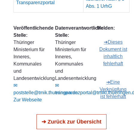
Transparenzportal
Abs. 1 UrhG
Veröffentlichende
Datenverantwortliche
Melden:
Stelle:
Stelle:
➔Dieses
Thüringer
Thüringer
Dokument ist
Ministerium für
Ministerium für
inhaltlich
Inneres,
Inneres,
fehlerhaft
Kommunales
Kommunales
und
und
Landesentwicklung
Landesentwicklung
➔Eine
✉
✉
Verknüpfung
poststelle@tmik.thueringen.de
transparenzportal@tmikl.thueringen.
ist fehlerhaft
Zur Webseite
➔ Zurück zur Übersicht