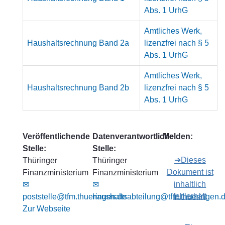
Abs. 1 UrhG
Amtliches Werk,
Haushaltsrechnung Band 2a
lizenzfrei nach § 5
Abs. 1 UrhG
Amtliches Werk,
Haushaltsrechnung Band 2b
lizenzfrei nach § 5
Abs. 1 UrhG
Veröffentlichende
Datenverantwortliche
Melden:
Stelle:
Stelle:
➔Dieses
Thüringer
Thüringer
Dokument ist
Finanzministerium
Finanzministerium
inhaltlich
✉
✉
fehlerhaft
poststelle@tfm.thueringen.de
haushaltsabteilung@tfm.thueringen.
Zur Webseite