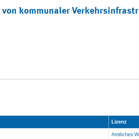
g von kommunaler Verkehrsinfrast
Lizenz
Amtliches We