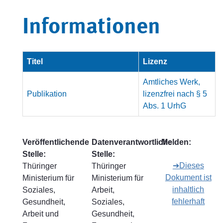
Informationen
Titel
Lizenz
Amtliches Werk,
Publikation
lizenzfrei nach § 5
Abs. 1 UrhG
Veröffentlichende
Datenverantwortliche
Melden:
Stelle:
Stelle:
➔Dieses
Thüringer
Thüringer
Dokument ist
Ministerium für
Ministerium für
inhaltlich
Soziales,
Arbeit,
fehlerhaft
Gesundheit,
Soziales,
Arbeit und
Gesundheit,