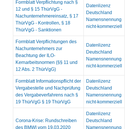
Formblatt Verpflichtung nach §
Datenlizenz
12 und § 15 ThürVgG -
Deutschland
Nachunternehmereinsatz, § 17
Namensnennung
ThürVgG - Kontrollen, § 18
nicht-kommerziell
ThürVgG - Sanktionen
Formblatt Verpflichtungen des
Datenlizenz
Nachunternehmers zur
Deutschland
Beachtung der ILO-
Namensnennung
Kernarbeitsnormen (§§ 11 und
nicht-kommerziell
12 Abs. 2 ThürVgG)
Formblatt Informationspflicht der
Datenlizenz
Vergabestelle und Nachprüfung
Deutschland
des Vergabeverfahrens nach §
Namensnennung
19 ThürVgG § 19 ThürVgG
nicht-kommerziell
Datenlizenz
Corona-Krise: Rundschreiben
Deutschland
des BMWI vom 19.03.2020
Namensnennung