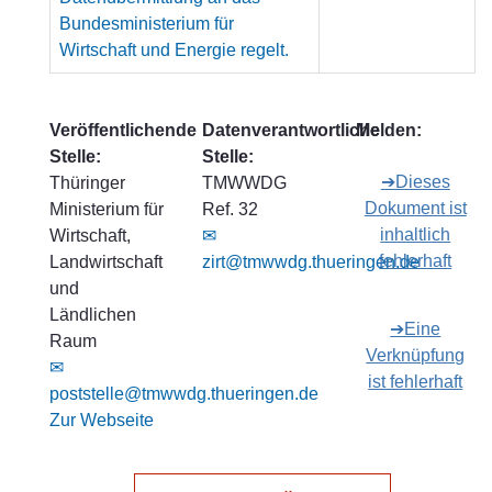
Bundesministerium für
Wirtschaft und Energie regelt.
Veröffentlichende
Datenverantwortliche
Melden:
Stelle:
Stelle:
➔Dieses
Thüringer
TMWWDG
Dokument ist
Ministerium für
Ref. 32
inhaltlich
Wirtschaft,
✉
fehlerhaft
Landwirtschaft
zirt@tmwwdg.thueringen.de
und
Ländlichen
➔Eine
Raum
Verknüpfung
✉
ist fehlerhaft
poststelle@tmwwdg.thueringen.de
Zur Webseite