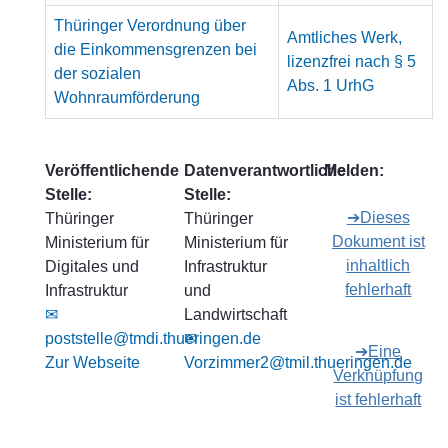
Thüringer Verordnung über
Amtliches Werk,
die Einkommensgrenzen bei
lizenzfrei nach § 5
der sozialen
Abs. 1 UrhG
Wohnraumförderung
Veröffentlichende
Datenverantwortliche
Melden:
Stelle:
Stelle:
➔Dieses
Thüringer
Thüringer
Dokument ist
Ministerium für
Ministerium für
inhaltlich
Digitales und
Infrastruktur
fehlerhaft
Infrastruktur
und
✉
Landwirtschaft
poststelle@tmdi.thueringen.de
✉
➔Eine
Zur Webseite
Vorzimmer2@tmil.thueringen.de
Verknüpfung
ist fehlerhaft