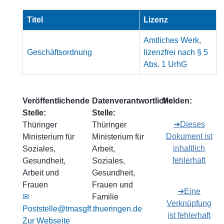
Titel
Lizenz
Amtliches Werk,
Geschäftsordnung
lizenzfrei nach § 5
Abs. 1 UrhG
Veröffentlichende
Datenverantwortliche
Melden:
Stelle:
Stelle:
➔Dieses
Thüringer
Thüringer
Dokument ist
Ministerium für
Ministerium für
inhaltlich
Soziales,
Arbeit,
fehlerhaft
Gesundheit,
Soziales,
Arbeit und
Gesundheit,
Frauen
Frauen und
➔Eine
✉
Familie
Verknüpfung
Poststelle@tmasgff.thueringen.de
ist fehlerhaft
Zur Webseite