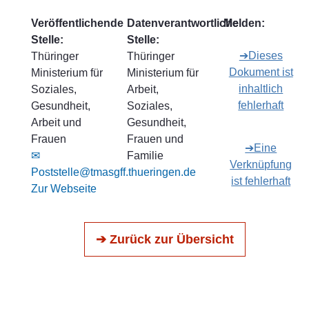
Veröffentlichende
Datenverantwortliche
Melden:
Stelle:
Stelle:
➔Dieses
Thüringer
Thüringer
Dokument ist
Ministerium für
Ministerium für
inhaltlich
Soziales,
Arbeit,
fehlerhaft
Gesundheit,
Soziales,
Arbeit und
Gesundheit,
Frauen
Frauen und
➔Eine
✉
Familie
Verknüpfung
Poststelle@tmasgff.thueringen.de
ist fehlerhaft
Zur Webseite
➔ Zurück zur Übersicht