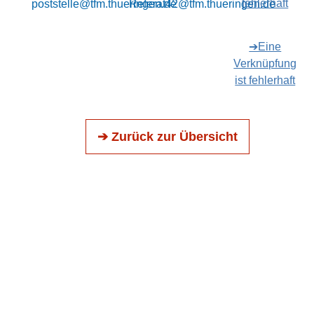
fehlerhaft
poststelle@tfm.thueringen.de
Referat42@tfm.thueringen.de
➔Eine
Verknüpfung
ist fehlerhaft
➔ Zurück zur Übersicht