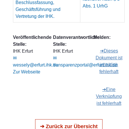
Beschlussfassung,
Abs. 1 UrhG
Geschäftsführung und
Vertretung der IHK.
Veröffentlichende
Datenverantwortliche
Melden:
Stelle:
Stelle:
➔Dieses
IHK Erfurt
IHK Erfurt
Dokument ist
✉
✉
inhaltlich
wessely@erfurt.ihk.de
transparenzportal@erfurt.ihk.de
fehlerhaft
Zur Webseite
➔Eine
Verknüpfung
ist fehlerhaft
➔ Zurück zur Übersicht