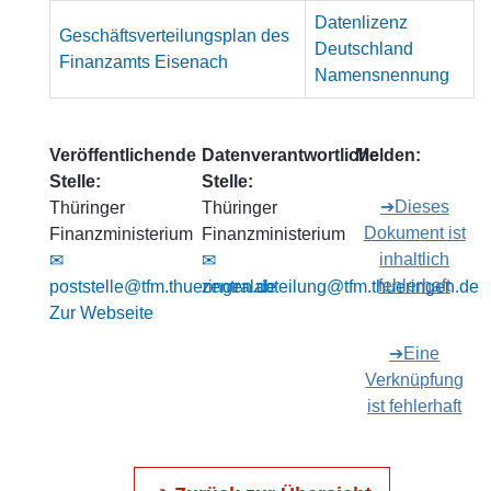
Datenlizenz
Geschäftsverteilungsplan des
Deutschland
Finanzamts Eisenach
Namensnennung
Veröffentlichende
Datenverantwortliche
Melden:
Stelle:
Stelle:
➔Dieses
Thüringer
Thüringer
Dokument ist
Finanzministerium
Finanzministerium
inhaltlich
✉
✉
fehlerhaft
poststelle@tfm.thueringen.de
zentralabteilung@tfm.thueringen.de
Zur Webseite
➔Eine
Verknüpfung
ist fehlerhaft