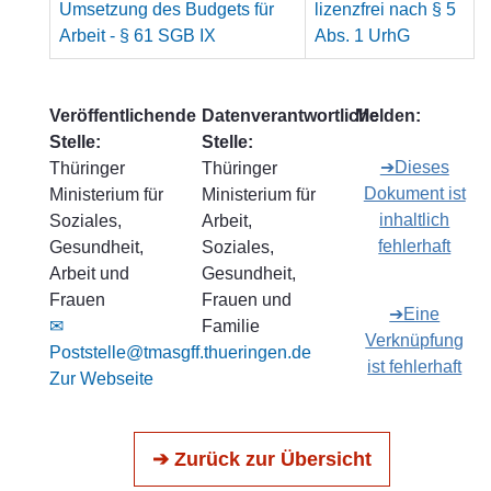
Umsetzung des Budgets für
lizenzfrei nach § 5
Arbeit - § 61 SGB IX
Abs. 1 UrhG
Veröffentlichende
Datenverantwortliche
Melden:
Stelle:
Stelle:
➔Dieses
Thüringer
Thüringer
Dokument ist
Ministerium für
Ministerium für
inhaltlich
Soziales,
Arbeit,
fehlerhaft
Gesundheit,
Soziales,
Arbeit und
Gesundheit,
Frauen
Frauen und
➔Eine
✉
Familie
Verknüpfung
Poststelle@tmasgff.thueringen.de
ist fehlerhaft
Zur Webseite
➔ Zurück zur Übersicht