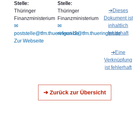
Stelle:
Stelle:
➔Dieses
Thüringer
Thüringer
Dokument ist
Finanzministerium
Finanzministerium
inhaltlich
✉
✉
fehlerhaft
poststelle@tfm.thueringen.de
referat42@tfm.thueringen.de
Zur Webseite
➔Eine
Verknüpfung
ist fehlerhaft
➔ Zurück zur Übersicht