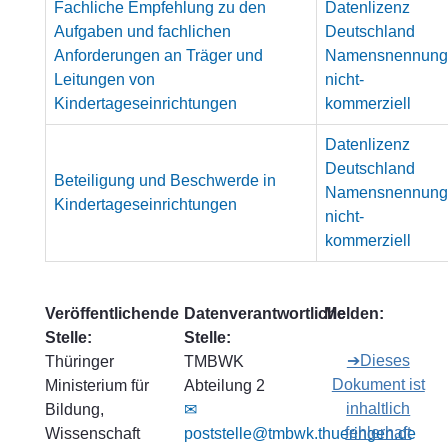
Fachliche Empfehlung zu den
Datenlizenz
Aufgaben und fachlichen
Deutschland
Anforderungen an Träger und
Namensnennung
Leitungen von
nicht-
Kindertageseinrichtungen
kommerziell
Datenlizenz
Deutschland
Beteiligung und Beschwerde in
Namensnennung
Kindertageseinrichtungen
nicht-
kommerziell
Veröffentlichende
Datenverantwortliche
Melden:
Stelle:
Stelle:
➔Dieses
Thüringer
TMBWK
Dokument ist
Ministerium für
Abteilung 2
inhaltlich
Bildung,
✉
fehlerhaft
Wissenschaft
poststelle@tmbwk.thueringen.de