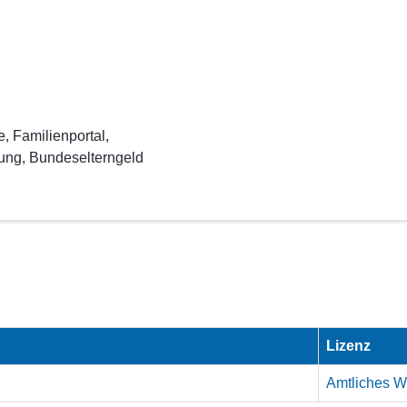
e, Familienportal,
ung, Bundeselterngeld
Lizenz
Amtliches We