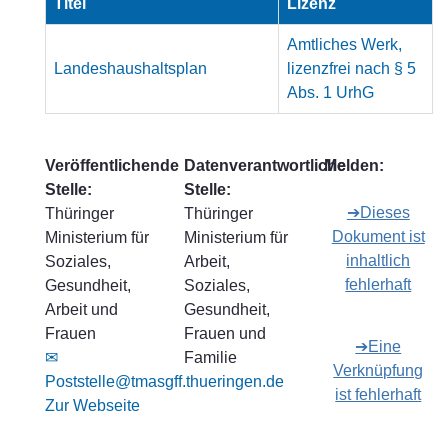
Titel
Lizenz
Amtliches Werk,
Landeshaushaltsplan
lizenzfrei nach § 5
Abs. 1 UrhG
Veröffentlichende
Datenverantwortliche
Melden:
Stelle:
Stelle:
➔Dieses
Thüringer
Thüringer
Dokument ist
Ministerium für
Ministerium für
inhaltlich
Soziales,
Arbeit,
fehlerhaft
Gesundheit,
Soziales,
Arbeit und
Gesundheit,
Frauen
Frauen und
➔Eine
✉
Familie
Verknüpfung
Poststelle@tmasgff.thueringen.de
ist fehlerhaft
Zur Webseite