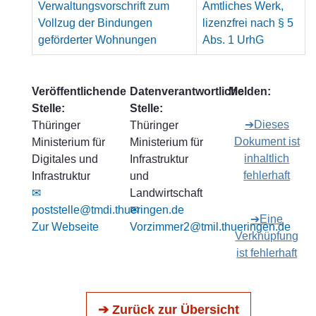
Verwaltungsvorschrift zum
Amtliches Werk,
Vollzug der Bindungen
lizenzfrei nach § 5
geförderter Wohnungen
Abs. 1 UrhG
Veröffentlichende
Datenverantwortliche
Melden:
Stelle:
Stelle:
➔Dieses
Thüringer
Thüringer
Dokument ist
Ministerium für
Ministerium für
inhaltlich
Digitales und
Infrastruktur
fehlerhaft
Infrastruktur
und
✉
Landwirtschaft
poststelle@tmdi.thueringen.de
✉
➔Eine
Zur Webseite
Vorzimmer2@tmil.thueringen.de
Verknüpfung
ist fehlerhaft
➔ Zurück zur Übersicht