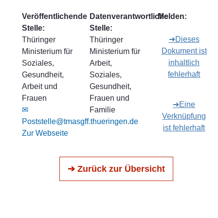
Veröffentlichende
Datenverantwortliche
Melden:
Stelle:
Stelle:
➔Dieses
Thüringer
Thüringer
Dokument ist
Ministerium für
Ministerium für
inhaltlich
Soziales,
Arbeit,
fehlerhaft
Gesundheit,
Soziales,
Arbeit und
Gesundheit,
Frauen
Frauen und
➔Eine
✉
Familie
Verknüpfung
Poststelle@tmasgff.thueringen.de
ist fehlerhaft
Zur Webseite
➔ Zurück zur Übersicht