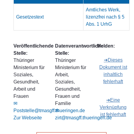
Amtliches Werk,
Gesetzestext
lizenzfrei nach § 5
Abs. 1 UrhG
Veröffentlichende
Datenverantwortliche
Melden:
Stelle:
Stelle:
➔Dieses
Thüringer
Thüringer
Dokument ist
Ministerium für
Ministerium für
inhaltlich
Soziales,
Arbeit,
fehlerhaft
Gesundheit,
Soziales,
Arbeit und
Gesundheit,
Frauen
Frauen und
➔Eine
✉
Familie
Verknüpfung
Poststelle@tmasgff.thueringen.de
✉
ist fehlerhaft
Zur Webseite
zirt@tmasgff.thueringen.de