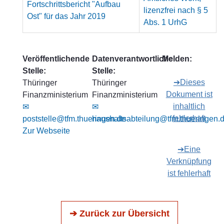
Fortschrittsbericht "Aufbau
lizenzfrei nach § 5
Ost" für das Jahr 2019
Abs. 1 UrhG
Veröffentlichende
Datenverantwortliche
Melden:
Stelle:
Stelle:
➔Dieses
Thüringer
Thüringer
Dokument ist
Finanzministerium
Finanzministerium
inhaltlich
✉
✉
fehlerhaft
poststelle@tfm.thueringen.de
haushaltsabteilung@tfm.thueringen.
Zur Webseite
➔Eine
Verknüpfung
ist fehlerhaft
➔ Zurück zur Übersicht