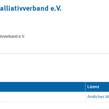
alliativverband e.V.
tivverband e.V.
Lizenz
.
Amtliches We