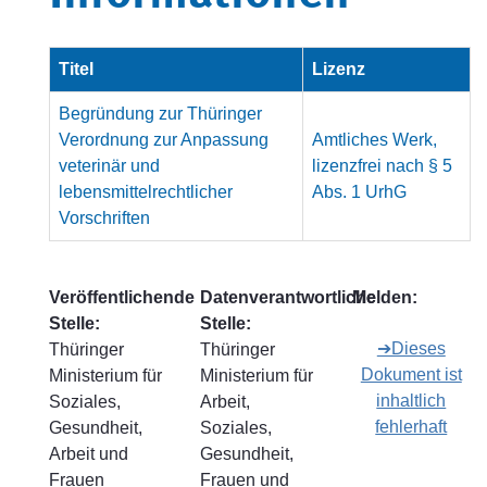
Titel
Lizenz
Begründung zur Thüringer
Verordnung zur Anpassung
Amtliches Werk,
veterinär und
lizenzfrei nach § 5
lebensmittelrechtlicher
Abs. 1 UrhG
Vorschriften
Veröffentlichende
Datenverantwortliche
Melden:
Stelle:
Stelle:
➔Dieses
Thüringer
Thüringer
Dokument ist
Ministerium für
Ministerium für
inhaltlich
Soziales,
Arbeit,
fehlerhaft
Gesundheit,
Soziales,
Arbeit und
Gesundheit,
Frauen
Frauen und