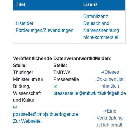
Titel
Lizenz
Datenlizenz
Liste der
Deutschland
Förderungen/Zuwendungen
Namensnennung
nicht-kommerziell
Veröffentlichende
Datenverantwortliche
Melden:
Stelle:
Stelle:
➔Dieses
Thüringer
TMBWK
Dokument ist
Ministerium für
Pressestelle
inhaltlich
Bildung,
✉
fehlerhaft
Wissenschaft
pressestelle@tmbwk.thueringen.de
und Kultur
✉
➔Eine
poststelle@tmbjs.thueringen.de
Verknüpfung
Zur Webseite
ist fehlerhaft