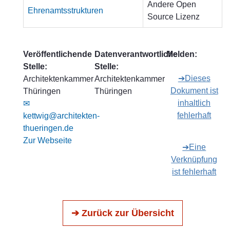
Andere Open
Ehrenamtsstrukturen
Source Lizenz
Veröffentlichende
Datenverantwortliche
Melden:
Stelle:
Stelle:
➔Dieses
Architektenkammer
Architektenkammer
Dokument ist
Thüringen
Thüringen
inhaltlich
✉
fehlerhaft
kettwig@architekten-
thueringen.de
Zur Webseite
➔Eine
Verknüpfung
ist fehlerhaft
➔ Zurück zur Übersicht