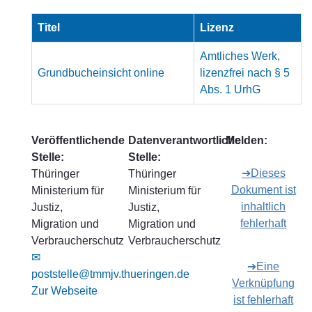
Titel
Lizenz
Amtliches Werk,
Grundbucheinsicht online
lizenzfrei nach § 5
Abs. 1 UrhG
Veröffentlichende
Datenverantwortliche
Melden:
Stelle:
Stelle:
➔Dieses
Thüringer
Thüringer
Dokument ist
Ministerium für
Ministerium für
inhaltlich
Justiz,
Justiz,
fehlerhaft
Migration und
Migration und
Verbraucherschutz
Verbraucherschutz
✉
➔Eine
poststelle@tmmjv.thueringen.de
Verknüpfung
Zur Webseite
ist fehlerhaft