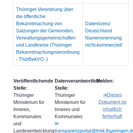
Thüringer Verordnung über
die öffentliche
Bekanntmachung von
Datenlizenz
Satzungen der Gemeinden,
Deutschland
Verwaltungsgemeinschaften
Namensnennung
und Landkreise (Thüringer
nicht-kommerziell
Bekanntmachungsverordnung
- ThürBekVO -)
Veröffentlichende
Datenverantwortliche
Melden:
Stelle:
Stelle:
➔Dieses
Thüringer
Thüringer
Dokument ist
Ministerium für
Ministerium für
inhaltlich
Inneres,
Inneres und
fehlerhaft
Kommunales
Kommunales
und
✉
Landesentwicklung
transparenzportal@tmik.thueringen.d