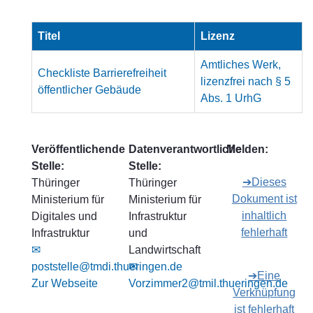
Titel
Lizenz
Amtliches Werk,
Checkliste Barrierefreiheit
lizenzfrei nach § 5
öffentlicher Gebäude
Abs. 1 UrhG
Veröffentlichende
Datenverantwortliche
Melden:
Stelle:
Stelle:
➔Dieses
Thüringer
Thüringer
Dokument ist
Ministerium für
Ministerium für
inhaltlich
Digitales und
Infrastruktur
fehlerhaft
Infrastruktur
und
✉
Landwirtschaft
poststelle@tmdi.thueringen.de
✉
➔Eine
Zur Webseite
Vorzimmer2@tmil.thueringen.de
Verknüpfung
ist fehlerhaft