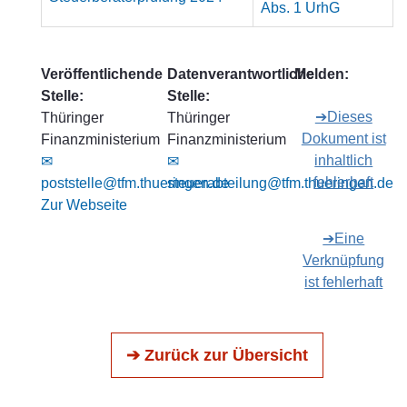
Abs. 1 UrhG
Veröffentlichende
Datenverantwortliche
Melden:
Stelle:
Stelle:
➔Dieses
Thüringer
Thüringer
Dokument ist
Finanzministerium
Finanzministerium
inhaltlich
✉
✉
fehlerhaft
poststelle@tfm.thueringen.de
steuerabteilung@tfm.thueringen.de
Zur Webseite
➔Eine
Verknüpfung
ist fehlerhaft
➔ Zurück zur Übersicht