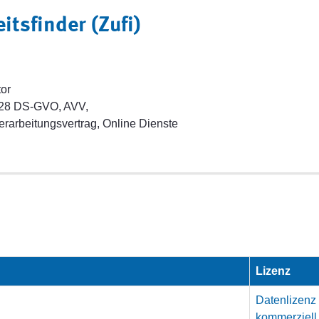
tsfinder (Zufi)
tor
el 28 DS-GVO, AVV,
erarbeitungsvertrag, Online Dienste
Lizenz
Datenlizenz
kommerziell