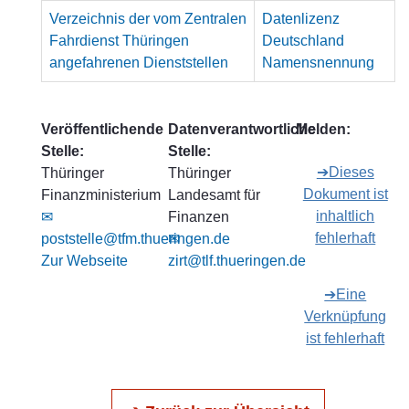
Verzeichnis der vom Zentralen
Datenlizenz
Fahrdienst Thüringen
Deutschland
angefahrenen Dienststellen
Namensnennung
Veröffentlichende
Datenverantwortliche
Melden:
Stelle:
Stelle:
➔Dieses
Thüringer
Thüringer
Dokument ist
Finanzministerium
Landesamt für
inhaltlich
✉
Finanzen
fehlerhaft
poststelle@tfm.thueringen.de
✉
Zur Webseite
zirt@tlf.thueringen.de
➔Eine
Verknüpfung
ist fehlerhaft