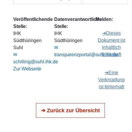
Veröffentlichende
Datenverantwortliche
Melden:
Stelle:
Stelle:
➔Dieses
IHK
IHK
Dokument ist
Südthüringen
Südthüringen
inhaltlich
Suhl
✉
fehlerhaft
✉
transparenzportal@suhl.ihk.de
schilling@suhl.ihk.de
Zur Webseite
➔Eine
Verknüpfung
ist fehlerhaft
➔ Zurück zur Übersicht