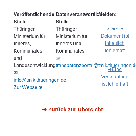
Veröffentlichende
Datenverantwortliche
Melden:
Stelle:
Stelle:
➔Dieses
Thüringer
Thüringer
Dokument ist
Ministerium für
Ministerium für
inhaltlich
Inneres,
Inneres und
fehlerhaft
Kommunales
Kommunales
und
✉
Landesentwicklung
transparenzportal@tmik.thueringen.d
➔Eine
✉
Verknüpfung
info@tmik.thueringen.de
ist fehlerhaft
Zur Webseite
➔ Zurück zur Übersicht