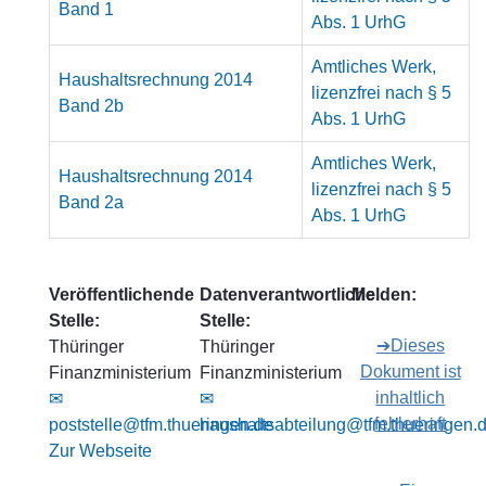
Band 1
Abs. 1 UrhG
Amtliches Werk,
Haushaltsrechnung 2014
lizenzfrei nach § 5
Band 2b
Abs. 1 UrhG
Amtliches Werk,
Haushaltsrechnung 2014
lizenzfrei nach § 5
Band 2a
Abs. 1 UrhG
Veröffentlichende
Datenverantwortliche
Melden:
Stelle:
Stelle:
➔Dieses
Thüringer
Thüringer
Dokument ist
Finanzministerium
Finanzministerium
inhaltlich
✉
✉
fehlerhaft
poststelle@tfm.thueringen.de
haushaltsabteilung@tfm.thueringen.
Zur Webseite