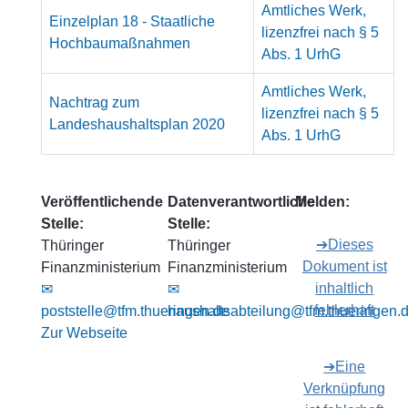
Amtliches Werk,
Einzelplan 18 - Staatliche
lizenzfrei nach § 5
Hochbaumaßnahmen
Abs. 1 UrhG
Amtliches Werk,
Nachtrag zum
lizenzfrei nach § 5
Landeshaushaltsplan 2020
Abs. 1 UrhG
Veröffentlichende
Datenverantwortliche
Melden:
Stelle:
Stelle:
➔Dieses
Thüringer
Thüringer
Dokument ist
Finanzministerium
Finanzministerium
inhaltlich
✉
✉
fehlerhaft
poststelle@tfm.thueringen.de
haushaltsabteilung@tfm.thueringen.
Zur Webseite
➔Eine
Verknüpfung