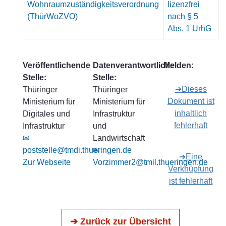
Wohnraumzuständigkeitsverordnung
lizenzfrei
(ThürWoZVO)
nach § 5
Abs. 1 UrhG
Veröffentlichende
Datenverantwortliche
Melden:
Stelle:
Stelle:
➔Dieses
Thüringer
Thüringer
Dokument ist
Ministerium für
Ministerium für
inhaltlich
Digitales und
Infrastruktur
fehlerhaft
Infrastruktur
und
✉
Landwirtschaft
poststelle@tmdi.thueringen.de
✉
➔Eine
Zur Webseite
Vorzimmer2@tmil.thueringen.de
Verknüpfung
ist fehlerhaft
➔ Zurück zur Übersicht