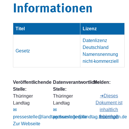
Informationen
Titel
Lizenz
Datenlizenz
Deutschland
Gesetz
Namensnennung
nicht-kommerziell
Veröffentlichende
Datenverantwortliche
Melden:
Stelle:
Stelle:
➔Dieses
Thüringer
Thüringer
Dokument ist
Landtag
Landtag
inhaltlich
✉
✉
fehlerhaft
pressestelle@landtag.thueringen.de
pressestelle@landtag.thueringen.de
Zur Webseite