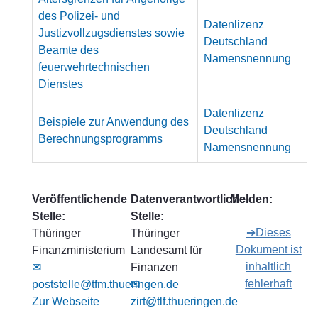
des Polizei- und
Datenlizenz
Justizvollzugsdienstes sowie
Deutschland
Beamte des
Namensnennung
feuerwehrtechnischen
Dienstes
Datenlizenz
Beispiele zur Anwendung des
Deutschland
Berechnungsprogramms
Namensnennung
Veröffentlichende
Datenverantwortliche
Melden:
Stelle:
Stelle:
➔Dieses
Thüringer
Thüringer
Dokument ist
Finanzministerium
Landesamt für
inhaltlich
✉
Finanzen
fehlerhaft
poststelle@tfm.thueringen.de
✉
Zur Webseite
zirt@tlf.thueringen.de