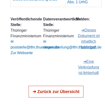
Abs. 1 UrhG
Veröffentlichende
Datenverantwortliche
Melden:
Stelle:
Stelle:
➔Dieses
Thüringer
Thüringer
Dokument ist
Finanzministerium
Finanzministerium
inhaltlich
✉
✉
fehlerhaft
poststelle@tfm.thueringen.de
steuerabteilung@tfm.thueringen.de
Zur Webseite
➔Eine
Verknüpfung
ist fehlerhaft
➔ Zurück zur Übersicht