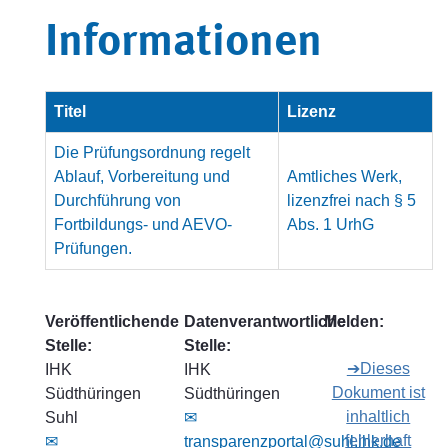
Informationen
Titel
Lizenz
Die Prüfungsordnung regelt
Ablauf, Vorbereitung und
Amtliches Werk,
Durchführung von
lizenzfrei nach § 5
Fortbildungs- und AEVO-
Abs. 1 UrhG
Prüfungen.
Veröffentlichende
Datenverantwortliche
Melden:
Stelle:
Stelle:
➔Dieses
IHK
IHK
Dokument ist
Südthüringen
Südthüringen
inhaltlich
Suhl
✉
fehlerhaft
✉
transparenzportal@suhl.ihk.de