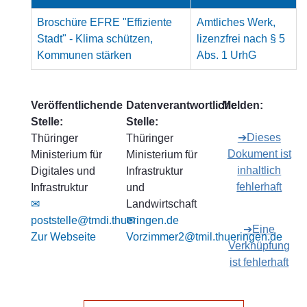
Broschüre EFRE "Effiziente
Amtliches Werk,
Stadt" - Klima schützen,
lizenzfrei nach § 5
Kommunen stärken
Abs. 1 UrhG
Veröffentlichende
Datenverantwortliche
Melden:
Stelle:
Stelle:
➔Dieses
Thüringer
Thüringer
Dokument ist
Ministerium für
Ministerium für
inhaltlich
Digitales und
Infrastruktur
fehlerhaft
Infrastruktur
und
✉
Landwirtschaft
poststelle@tmdi.thueringen.de
✉
➔Eine
Zur Webseite
Vorzimmer2@tmil.thueringen.de
Verknüpfung
ist fehlerhaft