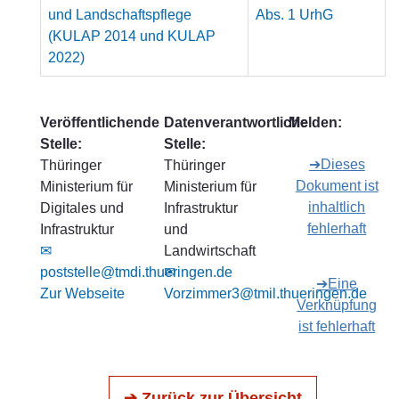
und Landschaftspflege
Abs. 1 UrhG
(KULAP 2014 und KULAP
2022)
Veröffentlichende
Datenverantwortliche
Melden:
Stelle:
Stelle:
➔Dieses
Thüringer
Thüringer
Dokument ist
Ministerium für
Ministerium für
inhaltlich
Digitales und
Infrastruktur
fehlerhaft
Infrastruktur
und
✉
Landwirtschaft
poststelle@tmdi.thueringen.de
✉
➔Eine
Zur Webseite
Vorzimmer3@tmil.thueringen.de
Verknüpfung
ist fehlerhaft
➔ Zurück zur Übersicht