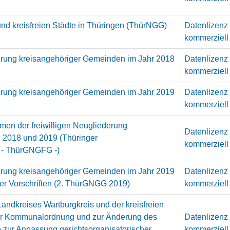
nd kreisfreien Städte in Thüringen (ThürNGG)
Datenlizenz
kommerziell
derung kreisangehöriger Gemeinden im Jahr 2018
Datenlizenz
kommerziell
derung kreisangehöriger Gemeinden im Jahr 2019
Datenlizenz
kommerziell
men der freiwilligen Neugliederung
Datenlizenz
 2018 und 2019 (Thüringer
kommerziell
 - ThürGNGFG -)
derung kreisangehöriger Gemeinden im Jahr 2019
Datenlizenz
er Vorschriften (2. ThürGNGG 2019)
kommerziell
Landkreises Wartburgkreis und der kreisfreien
ger Kommunalordnung und zur Änderung des
Datenlizenz
 zur Anpassung gerichtsorganisatorischer
kommerziell