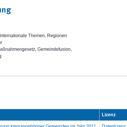
ung
 Internationale Themen, Regionen
r
Maßnahmengesetz, Gemeindefusion,
g
Lizenz
derung kreisangehöriger Gemeinden im Jahr 2011
Datenlizenz