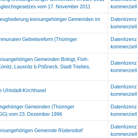
sgleichsgesetzes vom 17. November 2011
kommerziell
 Neugliederung kreisangehöriger Gemeinden im
Datenlizenz
kommerziell
munalen Gebietsreform (Thüringer
Datenlizenz
kommerziell
eisangehörigen Gemeinden Birkigt, Floh-
Datenlizenz
önitz, Lausnitz b.Pößneck, Stadt Triebes,
kommerziell
Datenlizenz
e Uhlstädt-Kirchhasel
kommerziell
angehöriger Gemeinden (Thüringer
Datenlizenz
GG) vom 23. Dezember 1996
kommerziell
Datenlizenz
reisangehörigen Gemeinde Rüdersdorf
kommerziell