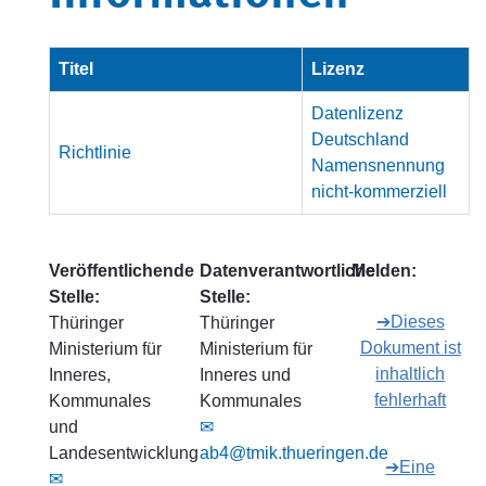
Titel
Lizenz
Datenlizenz
Deutschland
Richtlinie
Namensnennung
nicht-kommerziell
Veröffentlichende
Datenverantwortliche
Melden:
Stelle:
Stelle:
➔Dieses
Thüringer
Thüringer
Dokument ist
Ministerium für
Ministerium für
inhaltlich
Inneres,
Inneres und
fehlerhaft
Kommunales
Kommunales
und
✉
Landesentwicklung
ab4@tmik.thueringen.de
➔Eine
✉