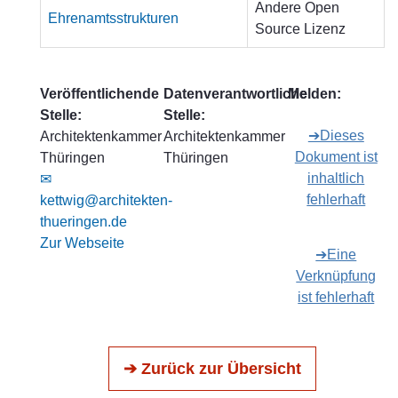
Andere Open
Ehrenamtsstrukturen
Source Lizenz
Veröffentlichende
Datenverantwortliche
Melden:
Stelle:
Stelle:
➔Dieses
Architektenkammer
Architektenkammer
Dokument ist
Thüringen
Thüringen
inhaltlich
✉
fehlerhaft
kettwig@architekten-
thueringen.de
Zur Webseite
➔Eine
Verknüpfung
ist fehlerhaft
➔ Zurück zur Übersicht