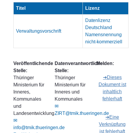
Titel
Lizenz
Datenlizenz
Deutschland
Verwaltungsvorschrift
Namensnennung
nicht-kommerziell
Veröffentlichende
Datenverantwortliche
Melden:
Stelle:
Stelle:
➔Dieses
Thüringer
Thüringer
Dokument ist
Ministerium für
Ministerium für
inhaltlich
Inneres,
Inneres und
fehlerhaft
Kommunales
Kommunales
und
✉
Landesentwicklung
ZIRT@tmik.thueringen.de
➔Eine
✉
Verknüpfung
info@tmik.thueringen.de
ist fehlerhaft