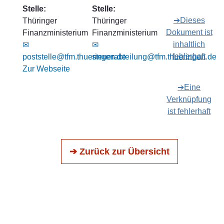
Stelle:
Stelle:
➔Dieses
Thüringer
Thüringer
Dokument ist
Finanzministerium
Finanzministerium
inhaltlich
✉
✉
fehlerhaft
poststelle@tfm.thueringen.de
steuerabteilung@tfm.thueringen.de
Zur Webseite
➔Eine
Verknüpfung
ist fehlerhaft
➔ Zurück zur Übersicht