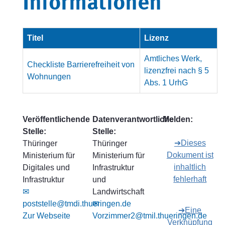
Informationen
Titel
Lizenz
Amtliches Werk,
Checkliste Barrierefreiheit von
lizenzfrei nach § 5
Wohnungen
Abs. 1 UrhG
Veröffentlichende
Datenverantwortliche
Melden:
Stelle:
Stelle:
➔Dieses
Thüringer
Thüringer
Dokument ist
Ministerium für
Ministerium für
inhaltlich
Digitales und
Infrastruktur
fehlerhaft
Infrastruktur
und
✉
Landwirtschaft
poststelle@tmdi.thueringen.de
✉
➔Eine
Zur Webseite
Vorzimmer2@tmil.thueringen.de
Verknüpfung